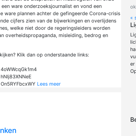
ls een ware onderzoeksjournalist en vond een
ok
e ware plannen achter de gefingeerde Corona-crisis
« 
nde cijfers zien van de bijwerkingen en overlijdens
L
gnes, welke niet door de regeringsleiders worden
Li
an overheidspropaganda, misleiding, bedrog en
li
ha
ijken? Klik dan op onderstaande links:
vu
er
?v=4oWWcqGk1m4
Op
v=hNIj83XNNeE
?v=On5RYFbcxWY
Lees meer
B
enken