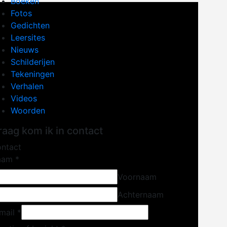
Boeken
Fotos
Gedichten
Leersites
Nieuws
Schilderijen
Tekeningen
Verhalen
Videos
Woorden
raag kom ik in contact
ntact
aam
*
Voornaam
Achternaam
mail
*