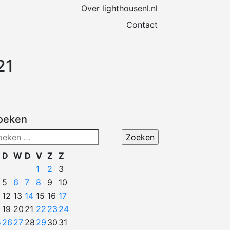
Over lighthousenl.nl
Contact
21
oeken
eken
ar:
D
W
D
V
Z
Z
1
2
3
5
6
7
8
9
10
12
13
14
15
16
17
19
20
21
22
23
24
5
26
27
28
29
30
31