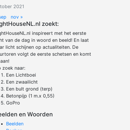
tober 2021
sep
nov »
ightHouseNL.nl zoekt:
ghtHouseNL.nl inspireert met het eerste
cht van de dag in woord en beeld! En laat
ar licht schijnen op actualiteiten. De
urtoren volgt de eerste schetsen en komt
 aan!
 zoek naar:
Een Lichtboei
Een zwaailicht
Een bult grond (terp)
Betonpijp (1 m.x 0,55)
GoPro
eelden en Woorden
Beelden