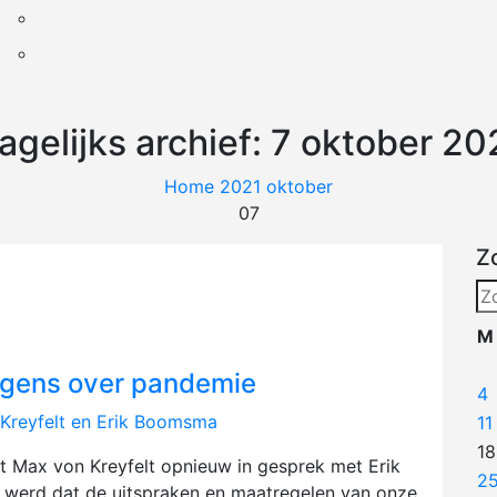
agelijks archief: 7 oktober 20
Home
2021
oktober
07
Z
Zo
na
M
eugens over pandemie
4
 Kreyfelt en Erik Boomsma
11
18
at Max von Kreyfelt opnieuw in gesprek met Erik
2
 werd dat de uitspraken en maatregelen van onze