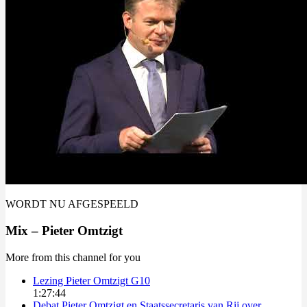
WORDT NU AFGESPEELD
Mix – Pieter Omtzigt
More from this channel for you
Lezing Pieter Omtzigt G10
1:27:44
Debat Pieter Omtzigt en Staatssecretaris van Rij over