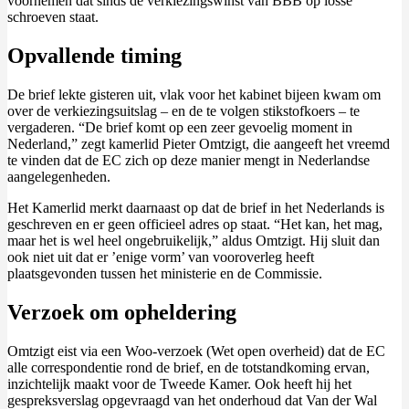
voornemen dat sinds de verkiezingswinst van BBB op losse
schroeven staat.
Opvallende timing
De brief lekte gisteren uit, vlak voor het kabinet bijeen kwam om
over de verkiezingsuitslag – en de te volgen stikstofkoers – te
vergaderen. “De brief komt op een zeer gevoelig moment in
Nederland,” zegt kamerlid Pieter Omtzigt, die aangeeft het vreemd
te vinden dat de EC zich op deze manier mengt in Nederlandse
aangelegenheden.
Het Kamerlid merkt daarnaast op dat de brief in het Nederlands is
geschreven en er geen officieel adres op staat. “Het kan, het mag,
maar het is wel heel ongebruikelijk,” aldus Omtzigt. Hij sluit dan
ook niet uit dat er ’enige vorm’ van vooroverleg heeft
plaatsgevonden tussen het ministerie en de Commissie.
Verzoek om opheldering
Omtzigt eist via een Woo-verzoek (Wet open overheid) dat de EC
alle correspondentie rond de brief, en de totstandkoming ervan,
inzichtelijk maakt voor de Tweede Kamer. Ook heeft hij het
gespreksverslag opgevraagd van het onderhoud dat Van der Wal