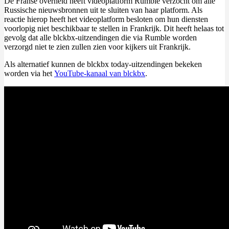
De Franse overheid heeft videoplatform Rumble verzocht om alle
Russische nieuwsbronnen uit te sluiten van haar platform. Als
reactie hierop heeft het videoplatform besloten om hun diensten
voorlopig niet beschikbaar te stellen in Frankrijk. Dit heeft helaas tot
gevolg dat alle blckbx-uitzendingen die via Rumble worden
verzorgd niet te zien zullen zien voor kijkers uit Frankrijk.
Als alternatief kunnen de blckbx today-uitzendingen bekeken
worden via het
YouTube-kanaal van blckbx
.