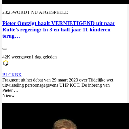
23:25
WORDT NU AFGESPEELD
Pieter Omtzigt haalt VERNIETIGEND uit naar
Rutte’s regering: In 3 en half jaar 11 kinderen
terug…
42K weergaven
1 dag geleden
BLCKBX
Fragment uit het debat van 29 maart 2023 over Tijdelijke wet
uitwisseling persoonsgegevens UHP KOT. De inbreng van
Pieter …
Nieuw