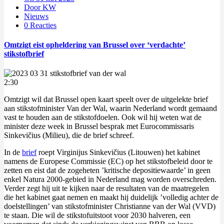
Door KW
Nieuws
0 Reacties
Omtzigt eist opheldering van Brussel over ‘verdachte’
stikstofbrief
2:30
Omtzigt wil dat Brussel open kaart speelt over de uitgelekte brief
aan stikstofminister Van der Wal, waarin Nederland wordt gemaand
vast te houden aan de stikstofdoelen. Ook wil hij weten wat de
minister deze week in Brussel besprak met Eurocommissaris
Sinkevičius (Milieu), die de brief schreef.
In de
brief
roept Virginijus Sinkevičius (Litouwen) het kabinet
namens de Europese Commissie (EC) op het stikstofbeleid door te
zetten en eist dat de zogeheten ’kritische depositiewaarde’ in geen
enkel Natura 2000-gebied in Nederland mag worden overschreden.
Verder zegt hij uit te kijken naar de resultaten van de maatregelen
die het kabinet gaat nemen en maakt hij duidelijk ’volledig achter de
doelstellingen’ van stikstofminister Christianne van der Wal (VVD)
te staan. Die wil de stikstofuitstoot voor 2030 halveren, een