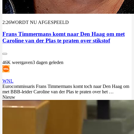
2:26
WORDT NU AFGESPEELD
Frans Timmermans komt naar Den Haag om met
Caroline van der Plas te praten over stikstof
46K weergaven
3 dagen geleden
WNL
Eurocommissaris Frans Timmermans komt toch naar Den Haag om
met BBB-leider Caroline van der Plas te praten over het …
Nieuw