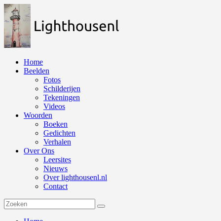
Naar
de
inhoud
springen
Home
Beelden
Fotos
Schilderijen
Tekeningen
Videos
Woorden
Boeken
Gedichten
Verhalen
Over Ons
Leersites
Nieuws
Over lighthousenl.nl
Contact