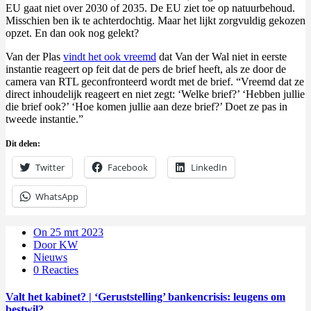
EU gaat niet over 2030 of 2035. De EU ziet toe op natuurbehoud.
Misschien ben ik te achterdochtig. Maar het lijkt zorgvuldig gekozen
opzet. En dan ook nog gelekt?
Van der Plas
vindt het ook vreemd
dat Van der Wal niet in eerste
instantie reageert op feit dat de pers de brief heeft, als ze door de
camera van RTL geconfronteerd wordt met de brief. “Vreemd dat ze
direct inhoudelijk reageert en niet zegt: ‘Welke brief?’ ‘Hebben jullie
die brief ook?’ ‘Hoe komen jullie aan deze brief?’ Doet ze pas in
tweede instantie.”
Dit delen:
Twitter
Facebook
LinkedIn
WhatsApp
On 25 mrt 2023
Door KW
Nieuws
0 Reacties
Valt het kabinet? | ‘Geruststelling’ bankencrisis: leugens om
bestwil?