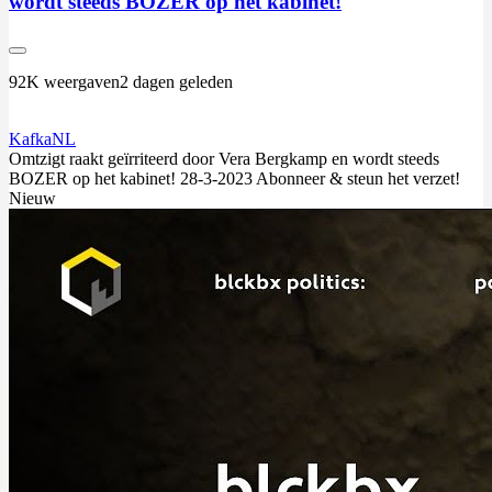
wordt steeds BOZER op het kabinet!
92K weergaven
2 dagen geleden
KafkaNL
Omtzigt
raakt geïrriteerd door Vera Bergkamp en wordt steeds
BOZER op het kabinet! 28-3-2023 Abonneer & steun het verzet!
Nieuw