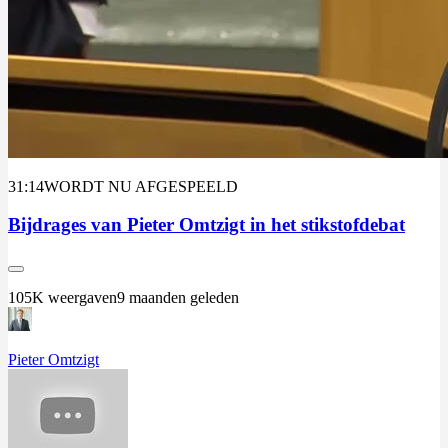
31:14
WORDT NU AFGESPEELD
Bijdrages van Pieter Omtzigt in het stikstofdebat
105K weergaven
9 maanden geleden
Pieter Omtzigt