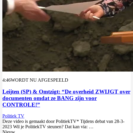
4:46
WORDT NU AFGESPEELD
Leijten (SP) & Omtzigt: “De overheid ZWIJGT over
documenten omdat ze BANG zijn voor
CONTROLE!”
Politiek TV
Deze video is gemaakt door PolitiekTV* Tijdens debat van 28-3-
2023 Wil je PolitiekTV steunen? Dat kan via: …
Nieuw