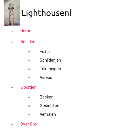
N
a
a
r
d
Home
e
i
Beelden
n
Fotos
h
o
Schilderijen
u
Tekeningen
d
Videos
s
p
Woorden
r
Boeken
i
n
Gedichten
g
Verhalen
e
n
Over Ons