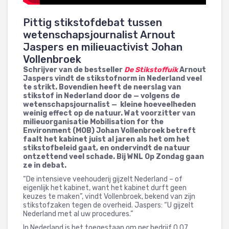
Pittig stikstofdebat tussen
wetenschapsjournalist Arnout
Jaspers en milieuactivist Johan
Vollenbroek
Schrijver van de bestseller
De Stikstoffuik
Arnout
Jaspers vindt de stikstofnorm in Nederland veel
te strikt. Bovendien heeft de neerslag van
stikstof in Nederland door de — volgens de
wetenschapsjournalist — kleine hoeveelheden
weinig effect op de natuur. Wat voorzitter van
milieuorganisatie Mobilisation for the
Environment (MOB) Johan Vollenbroek betreft
faalt het kabinet juist al jaren als het om het
stikstofbeleid gaat, en ondervindt de natuur
ontzettend veel schade. Bij WNL Op Zondag gaan
ze in debat.
“De intensieve veehouderij gijzelt Nederland – of
eigenlijk het kabinet, want het kabinet durft geen
keuzes te maken”, vindt Vollenbroek, bekend van zijn
stikstofzaken tegen de overheid. Jaspers: “U gijzelt
Nederland met al uw procedures.”
In Nederland is het toegestaan om per bedrijf 0,07