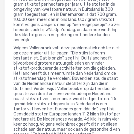
gram stikstof per hectare per jaar uit te stoten in de
omgeving van kwetsbare natuur. In Duitsland is 300
gram toegestaan, en in Denemarken is dat 700 gram:
10.000 keer meer dan in ons land. 0,07 gram stikstof
komt volgens Jaspers neer op “één vogelpoepje”, zo zei
hij eerder, ook bij WNL Op Zondag, en daarmee vindt hij
de stikstofgrens in vergelijking met andere landen
oneerlijk.
Volgens Vollenbroek valt deze problematiek echter niet
op deze manier uit te leggen. “Die stikstofnorm
bestaat niet. Dat is onzin”, zegt hij. Duitsland heeft
bijvoorbeeld grotere natuurgebieden en minder
stikstof-producerende activiteiten om die gebieden.
Het land heeft dus meer ruimte dan Nederland om de
stikstofneerslag ‘te verdelen’. Bovendien zou de staat
van de Nederlandse natuur slechter zijn dan die in
Duitsland. Verder wijst Vollenbroek erop dat er door de
grootte van de intensieve veehouderij in Nederland
naast stikstof veel ammoniak wordt uitgestoten. “De
gemiddelde stikstofdepositie in Nederland is een
factor vijf boven het Europees gemiddelde”, zegt hij.
Gemiddeld stoten Europese landen 11,2 kilo stikstof per
hectare uit. De Nederlandse waarde, 46 kilo, is ruim vier
keer zo hoog. Volgens Vollenbroek geeft dit niet alleen
schade aan de natuur, maar ook aan de gezondheid van