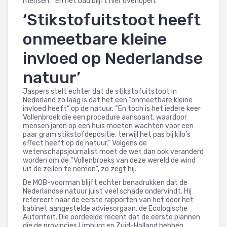
mensen. “En het bad blijft hier overlopen.”
‘Stikstofuitstoot heeft
onmeetbare kleine
invloed op Nederlandse
natuur’
Jaspers stelt echter dat de stikstofuitstoot in
Nederland zo laag is dat het een “onmeetbare kleine
invloed heeft” op de natuur. “En toch is het iedere keer
Vollenbroek die een procedure aanspant, waardoor
mensen jaren op een huis moeten wachten voor een
paar gram stikstofdepositie, terwijl het pas bij kilo’s
effect heeft op de natuur.” Volgens de
wetenschapsjournalist moet de wet dan ook veranderd
worden om de “Vollenbroeks van deze wereld de wind
uit de zeilen te nemen”, zo zegt hij.
De MOB-voorman blijft echter benadrukken dat de
Nederlandse natuur juist veel schade ondervindt. Hij
refereert naar de eerste rapporten van het door het
kabinet aangestelde adviesorgaan, de Ecologische
Autoriteit. Die oordeelde recent dat de eerste plannen
die de provincies Limburg en Zuid-Holland hebben