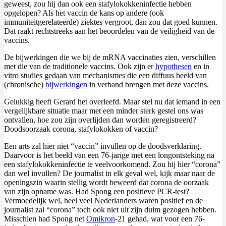
geweest, zou hij dan ook een stafylokokkeninfectie hebben
opgelopen? Als het vaccin de kans op andere (ook
immuniteitgerelateerde) ziektes vergroot, dan zou dat goed kunnen.
Dat raakt rechtstreeks aan het beoordelen van de veiligheid van de
vaccins.
De bijwerkingen die we bij de mRNA vaccinaties zien, verschillen
met die van de traditionele vaccins. Ook zijn er
hypothesen
en in
vitro studies gedaan van mechanismes die een diffuus beeld van
(chronische)
bijwerkingen
in verband brengen met deze vaccins.
Gelukkig heeft Gerard het overleefd. Maar stel nu dat iemand in een
vergelijkbare situatie maar met een minder sterk gestel ons was
ontvallen, hoe zou zijn overlijden dan worden geregistreerd?
Doodsoorzaak corona, stafylokokken of vaccin?
Een arts zal hier niet “vaccin” invullen op de doodsverklaring.
Daarvoor is het beeld van een 76-jarige met een longontsteking na
een stafylokokkeninfectie te veelvoorkomend. Zou hij hier “corona”
dan wel invullen? De journalist in elk geval wel, kijk maar naar de
openingszin waarin stellig wordt beweerd dat corona de oorzaak
van zijn opname was. Had Spong een positieve PCR-test?
Vermoedelijk wel, heel veel Nederlanders waren positief en de
journalist zal “corona” toch ook niet uit zijn duim gezogen hebben.
Misschien had Spong net
Omikron
-21 gehad, wat voor een 76-