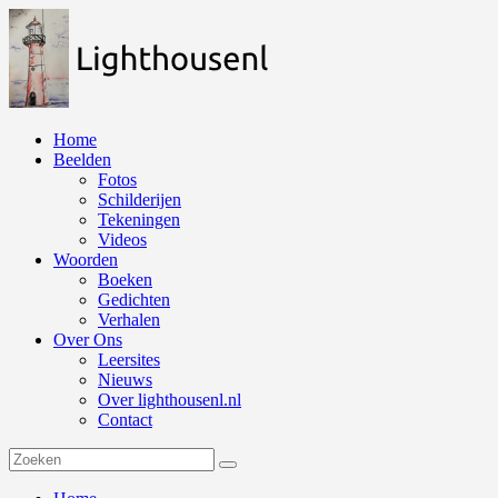
Naar
de
inhoud
springen
Home
Beelden
Fotos
Schilderijen
Tekeningen
Videos
Woorden
Boeken
Gedichten
Verhalen
Over Ons
Leersites
Nieuws
Over lighthousenl.nl
Contact