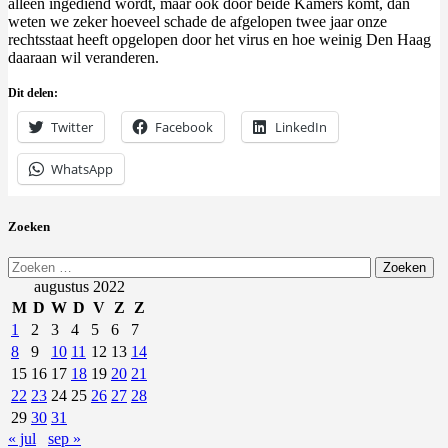
alleen ingediend wordt, maar ook door beide Kamers komt, dan
weten we zeker hoeveel schade de afgelopen twee jaar onze
rechtsstaat heeft opgelopen door het virus en hoe weinig Den Haag
daaraan wil veranderen.
Dit delen:
Twitter
Facebook
LinkedIn
WhatsApp
Zoeken
Zoeken
naar:
augustus 2022
M
D
W
D
V
Z
Z
1
2
3
4
5
6
7
8
9
10
11
12
13
14
15
16
17
18
19
20
21
22
23
24
25
26
27
28
29
30
31
« jul
sep »