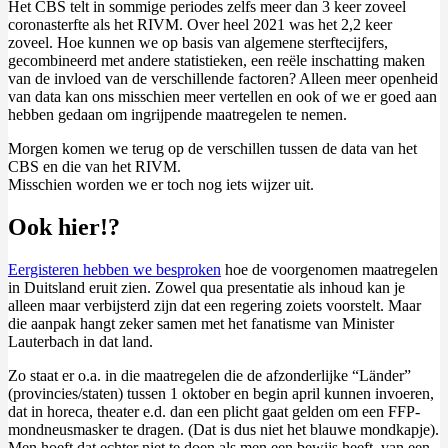
Het CBS telt in sommige periodes zelfs meer dan 3 keer zoveel
coronasterfte als het RIVM. Over heel 2021 was het 2,2 keer
zoveel. Hoe kunnen we op basis van algemene sterftecijfers,
gecombineerd met andere statistieken, een reële inschatting maken
van de invloed van de verschillende factoren? Alleen meer openheid
van data kan ons misschien meer vertellen en ook of we er goed aan
hebben gedaan om ingrijpende maatregelen te nemen.
Morgen komen we terug op de verschillen tussen de data van het
CBS en die van het RIVM.
Misschien worden we er toch nog iets wijzer uit.
Ook hier!?
Eergisteren hebben we besproken
hoe de voorgenomen maatregelen
in Duitsland eruit zien. Zowel qua presentatie als inhoud kan je
alleen maar verbijsterd zijn dat een regering zoiets voorstelt. Maar
die aanpak hangt zeker samen met het fanatisme van Minister
Lauterbach in dat land.
Zo staat er o.a. in die maatregelen die de afzonderlijke “Länder”
(provincies/staten) tussen 1 oktober en begin april kunnen invoeren,
dat in horeca, theater e.d. dan een plicht gaat gelden om een FFP-
mondneusmasker te dragen. (Dat is dus niet het blauwe mondkapje).
Men hoeft dat echter niet te doen als men een bewijs heeft van een