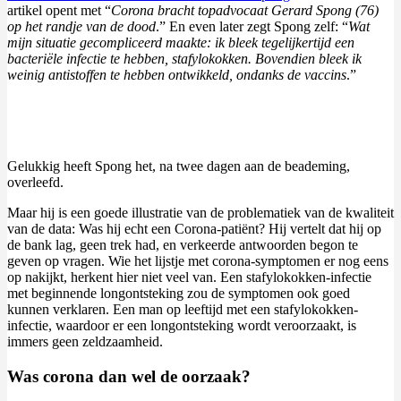
artikel opent met “
Corona bracht topadvocaat Gerard Spong (76)
op het randje van de dood
.” En even later zegt Spong zelf: “
Wat
mijn situatie gecompliceerd maakte: ik bleek tegelijkertijd een
bacteriële infectie te hebben, stafylokokken. Bovendien bleek ik
weinig antistoffen te hebben ontwikkeld, ondanks de vaccins
.”
Gelukkig heeft Spong het, na twee dagen aan de beademing,
overleefd.
Maar hij is een goede illustratie van de problematiek van de kwaliteit
van de data: Was hij echt een Corona-patiënt? Hij vertelt dat hij op
de bank lag, geen trek had, en verkeerde antwoorden begon te
geven op vragen. Wie het lijstje met corona-symptomen er nog eens
op nakijkt, herkent hier niet veel van. Een stafylokokken-infectie
met beginnende longontsteking zou de symptomen ook goed
kunnen verklaren. Een man op leeftijd met een stafylokokken-
infectie, waardoor er een longontsteking wordt veroorzaakt, is
immers geen zeldzaamheid.
Was corona dan wel de oorzaak?