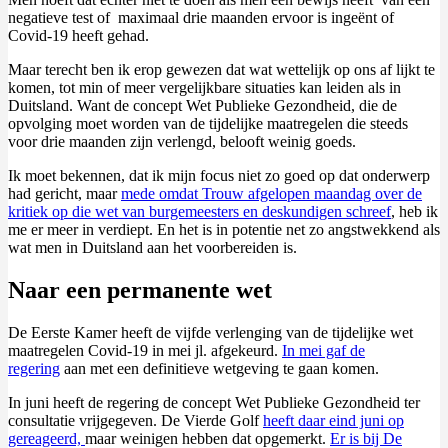
negatieve test of maximaal drie maanden ervoor is ingeënt of
Covid-19 heeft gehad.
Maar terecht ben ik erop gewezen dat wat wettelijk op ons af lijkt te
komen, tot min of meer vergelijkbare situaties kan leiden als in
Duitsland. Want de concept Wet Publieke Gezondheid, die de
opvolging moet worden van de tijdelijke maatregelen die steeds
voor drie maanden zijn verlengd, belooft weinig goeds.
Ik moet bekennen, dat ik mijn focus niet zo goed op dat onderwerp
had gericht, maar
mede omdat Trouw afgelopen maandag over de
kritiek op die wet van burgemeesters en deskundigen schreef
, heb ik
me er meer in verdiept. En het is in potentie net zo angstwekkend als
wat men in Duitsland aan het voorbereiden is.
Naar een permanente wet
De Eerste Kamer heeft de vijfde verlenging van de tijdelijke wet
maatregelen Covid-19 in mei jl. afgekeurd.
In mei gaf de
regering
aan met een definitieve wetgeving te gaan komen.
In juni heeft de regering de concept Wet Publieke Gezondheid ter
consultatie vrijgegeven. De Vierde Golf
heeft daar eind juni op
gereageerd,
maar weinigen hebben dat opgemerkt.
Er is bij De