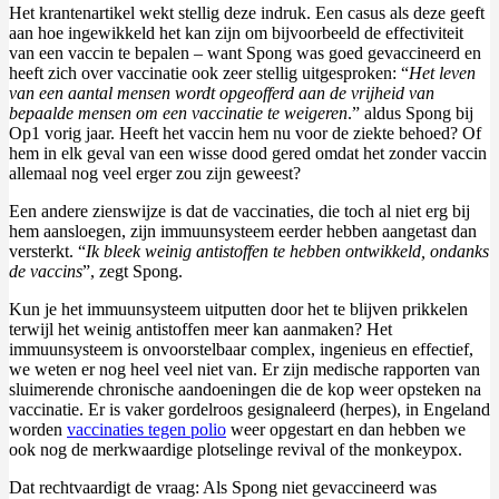
Het krantenartikel wekt stellig deze indruk. Een casus als deze geeft
aan hoe ingewikkeld het kan zijn om bijvoorbeeld de effectiviteit
van een vaccin te bepalen – want Spong was goed gevaccineerd en
heeft zich over vaccinatie ook zeer stellig uitgesproken: “
Het leven
van een aantal mensen wordt opgeofferd aan de vrijheid van
bepaalde mensen om een vaccinatie te weigeren
.” aldus Spong bij
Op1 vorig jaar. Heeft het vaccin hem nu voor de ziekte behoed? Of
hem in elk geval van een wisse dood gered omdat het zonder vaccin
allemaal nog veel erger zou zijn geweest?
Een andere zienswijze is dat de vaccinaties, die toch al niet erg bij
hem aansloegen, zijn immuunsysteem eerder hebben aangetast dan
versterkt. “
Ik bleek weinig antistoffen te hebben ontwikkeld, ondanks
de vaccins
”, zegt Spong.
Kun je het immuunsysteem uitputten door het te blijven prikkelen
terwijl het weinig antistoffen meer kan aanmaken? Het
immuunsysteem is onvoorstelbaar complex, ingenieus en effectief,
we weten er nog heel veel niet van. Er zijn medische rapporten van
sluimerende chronische aandoeningen die de kop weer opsteken na
vaccinatie. Er is vaker gordelroos gesignaleerd (herpes), in Engeland
worden
vaccinaties tegen polio
weer opgestart en dan hebben we
ook nog de merkwaardige plotselinge revival of the monkeypox.
Dat rechtvaardigt de vraag: Als Spong niet gevaccineerd was