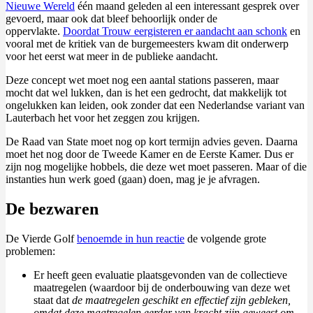
Nieuwe Wereld
één maand geleden al een interessant gesprek over
gevoerd, maar ook dat bleef behoorlijk onder de
oppervlakte.
Doordat Trouw eergisteren er aandacht aan schonk
en
vooral met de kritiek van de burgemeesters kwam dit onderwerp
voor het eerst wat meer in de publieke aandacht.
Deze concept wet moet nog een aantal stations passeren, maar
mocht dat wel lukken, dan is het een gedrocht, dat makkelijk tot
ongelukken kan leiden, ook zonder dat een Nederlandse variant van
Lauterbach het voor het zeggen zou krijgen.
De Raad van State moet nog op kort termijn advies geven. Daarna
moet het nog door de Tweede Kamer en de Eerste Kamer. Dus er
zijn nog mogelijke hobbels, die deze wet moet passeren. Maar of die
instanties hun werk goed (gaan) doen, mag je je afvragen.
De bezwaren
De Vierde Golf
benoemde in hun reactie
de volgende grote
problemen:
Er heeft geen evaluatie plaatsgevonden van de collectieve
maatregelen (waardoor bij de onderbouwing van deze wet
staat dat
de maatregelen geschikt en effectief zijn gebleken,
omdat deze maatregelen eerder van kracht zijn geweest om