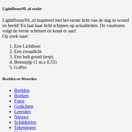
LightHouseNL.nl zoekt:
LightHouseNL.nl inspireert met het eerste licht van de dag in woord
en beeld! En laat haar licht schijnen op actualiteiten. De vuurtoren
volgt de eerste schetsen en komt er aan!
Op zoek naar:
Een Lichtboei
Een zwaailicht
Een bult grond (terp)
Betonpijp (1 m.x 0,55)
GoPro
Beelden en Woorden
Beelden
Boeken
Fotos
Gedichten
Leersites
Nieuws
Schilderijen
Tekeningen