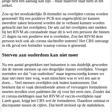
jarige best een aanslag kan zijn – maar daarover staat niets in het
artikel.
Zou op het noodzakelijke B-formulier na overlijden corona worden
genoemd? Bij een positieve PCR-test ongetwijfeld (er kunnen
meerdere zaken benoemd worden die in verband kunnen worden
gebracht met het overlijden). De arts zal het overlijden niet melden
bij het RIVM als coronadode maar dit is wel een persoon die binnen
21 dagen na een positieve test is overleden. Zou het RIVM deze
persoon toch ook als corona slachtoffer noteren? Het CBS ontvangt
in elk geval een formulier waarop corona is genoemd.
Sterven aan ouderdom kan niet meer
Na een aantal gesprekken met huisartsen is ons duidelijk geworden
dat de meeste mensen op een dergelijke manier overlijden. Vroeger
noemden we dat “van ouderdom” maar tegenwoordig komen we
daar niet meer mee weg, want misschien was er wel iets aan te
doen… Veel mensen overlijden ook buiten kantooruren. Dat
betekent dat er vaak dienstdoende artsen of vervangers formulieren
moeten invullen over patiënten die zij voor het eerst zien. Zonder dat
er corona-meldingen naar het RIVM of vaccin-overlijdens naar
Lareb gaan, krijgt het CBS wel de formulieren. Daardoor ontstaat er
discrepantie tussen de cijfers. Dat heeft invloed op de statistieken.