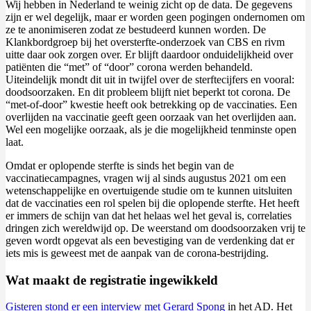
Wij hebben in Nederland te weinig zicht op de data. De gegevens
zijn er wel degelijk, maar er worden geen pogingen ondernomen om
ze te anonimiseren zodat ze bestudeerd kunnen worden. De
Klankbordgroep bij het oversterfte-onderzoek van CBS en rivm
uitte daar ook zorgen over. Er blijft daardoor onduidelijkheid over
patiënten die “met” of “door” corona werden behandeld.
Uiteindelijk mondt dit uit in twijfel over de sterftecijfers en vooral:
doodsoorzaken. En dit probleem blijft niet beperkt tot corona. De
“met-of-door” kwestie heeft ook betrekking op de vaccinaties. Een
overlijden na vaccinatie geeft geen oorzaak van het overlijden aan.
Wel een mogelijke oorzaak, als je die mogelijkheid tenminste open
laat.
Omdat er oplopende sterfte is sinds het begin van de
vaccinatiecampagnes, vragen wij al sinds augustus 2021 om een
wetenschappelijke en overtuigende studie om te kunnen uitsluiten
dat de vaccinaties een rol spelen bij die oplopende sterfte. Het heeft
er immers de schijn van dat het helaas wel het geval is, correlaties
dringen zich wereldwijd op. De weerstand om doodsoorzaken vrij te
geven wordt opgevat als een bevestiging van de verdenking dat er
iets mis is geweest met de aanpak van de corona-bestrijding.
Wat maakt de registratie ingewikkeld
Gisteren stond er een interview met Gerard Spong
in het AD. Het