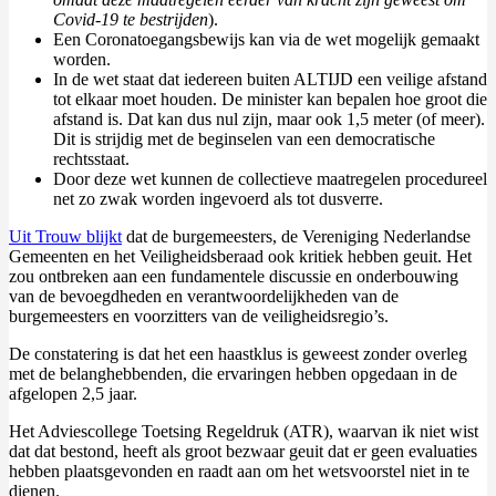
Covid-19 te bestrijden
).
Een Coronatoegangsbewijs kan via de wet mogelijk gemaakt
worden.
In de wet staat dat iedereen buiten ALTIJD een veilige afstand
tot elkaar moet houden. De minister kan bepalen hoe groot die
afstand is. Dat kan dus nul zijn, maar ook 1,5 meter (of meer).
Dit is strijdig met de beginselen van een democratische
rechtsstaat.
Door deze wet kunnen de collectieve maatregelen procedureel
net zo zwak worden ingevoerd als tot dusverre.
Uit Trouw blijkt
dat de burgemeesters, de Vereniging Nederlandse
Gemeenten en het Veiligheidsberaad ook kritiek hebben geuit. Het
zou ontbreken aan een fundamentele discussie en onderbouwing
van de bevoegdheden en verantwoordelijkheden van de
burgemeesters en voorzitters van de veiligheidsregio’s.
De constatering is dat het een haastklus is geweest zonder overleg
met de belanghebbenden, die ervaringen hebben opgedaan in de
afgelopen 2,5 jaar.
Het Adviescollege Toetsing Regeldruk (ATR), waarvan ik niet wist
dat dat bestond, heeft als groot bezwaar geuit dat er geen evaluaties
hebben plaatsgevonden en raadt aan om het wetsvoorstel niet in te
dienen.