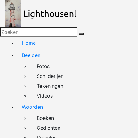
Naar
de
inhoud
springen
Home
Beelden
Fotos
Schilderijen
Tekeningen
Videos
Woorden
Boeken
Gedichten
Verhalen