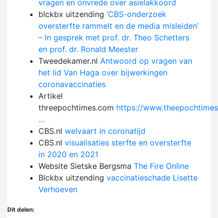
vragen en onvrede over asielakkoord
blckbx uitzending
‘CBS-onderzoek
oversterfte rammelt en de media misleiden’
– In gesprek met prof. dr. Theo Schetters
en prof. dr. Ronald Meester
Tweedekamer.nl
Antwoord op vragen van
het lid Van Haga over bijwerkingen
coronavaccinaties
Artikel
threepochtimes.com
https://www.theepochtime
…
CBS.nl
welvaart in coronatijd
CBS.nl
visualisaties sterfte en oversterfte
in 2020 en 2021
Website Sietske Bergsma
The Fire Online
Blckbx uitzending
vaccinatieschade Lisette
Verhoeven
Dit delen: