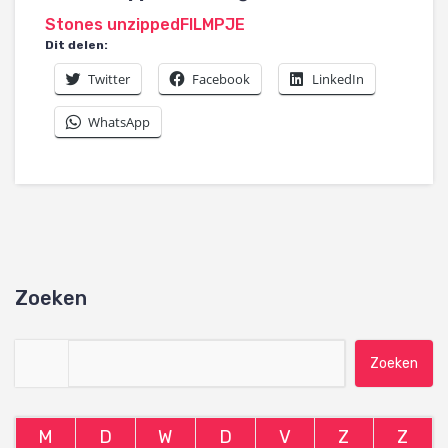
Stones unzippedFILMPJE
Dit delen:
Twitter
Facebook
LinkedIn
WhatsApp
Zoeken
Zoeken naar:
M
D
W
D
V
Z
Z