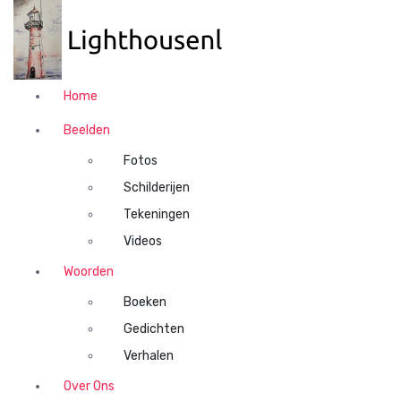
N
a
a
r
d
Home
e
i
Beelden
n
Fotos
h
o
Schilderijen
u
Tekeningen
d
Videos
s
p
Woorden
r
Boeken
i
n
Gedichten
g
Verhalen
e
n
Over Ons