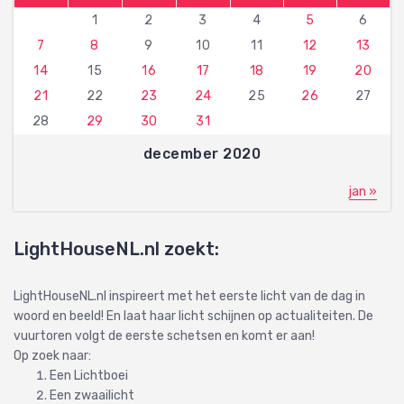
1
2
3
4
5
6
7
8
9
10
11
12
13
14
15
16
17
18
19
20
21
22
23
24
25
26
27
28
29
30
31
december 2020
jan »
LightHouseNL.nl zoekt:
LightHouseNL.nl inspireert met het eerste licht van de dag in
woord en beeld! En laat haar licht schijnen op actualiteiten. De
vuurtoren volgt de eerste schetsen en komt er aan!
Op zoek naar:
Een Lichtboei
Een zwaailicht