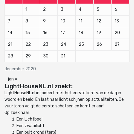
1
2
3
4
5
6
7
8
9
10
11
12
13
14
15
16
17
18
19
20
21
22
23
24
25
26
27
28
29
30
31
december 2020
jan »
LightHouseNL.nl zoekt:
LightHouseNL.nl inspireert met het eerste licht van de dag in
woord en beeld! En laat haar licht schijnen op actualiteiten. De
vuurtoren volgt de eerste schetsen en komt er aan!
Op zoek naar:
Een Lichtboei
Een zwaailicht
Een bult grond (terp)