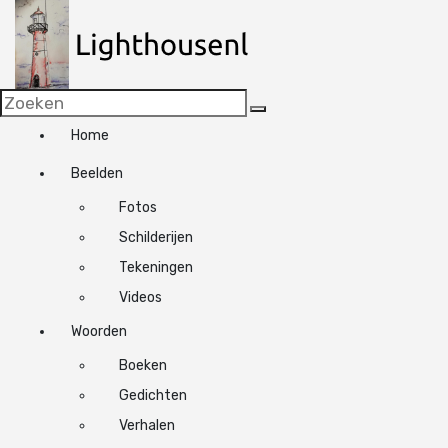
N
a
a
r
d
e
Home
i
n
Beelden
h
o
Fotos
u
Schilderijen
d
Tekeningen
s
p
Videos
r
Woorden
i
n
Boeken
g
Gedichten
e
Verhalen
n