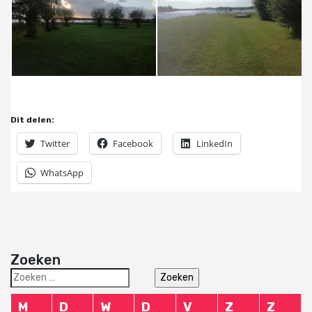
Dit delen:
Twitter
Facebook
LinkedIn
WhatsApp
Zoeken
Zoeken
naar:
M
D
W
D
V
Z
Z