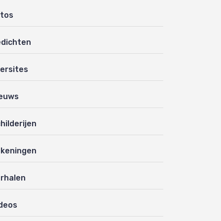
tos
dichten
ersites
euws
hilderijen
keningen
rhalen
deos