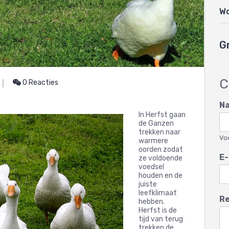
W
G
C
0 Reacties
N
In Herfst gaan
de Ganzen
trekken naar
Vo
warmere
oorden zodat
E-
ze voldoende
voedsel
houden en de
juiste
leefklimaat
Re
hebben.
Herfst is de
tijd van terug
trekken de