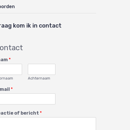
oorden
raag kom ik in contact
ontact
aam
*
ornaam
Achternaam
mail
*
actie of bericht
*