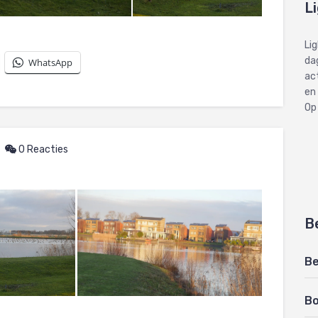
L
Li
dag
WhatsApp
ac
en
Op
0 Reacties
B
Be
B