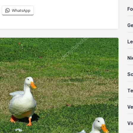
Fo
WhatsApp
Ge
Le
Ni
Sc
Te
Ve
Vi