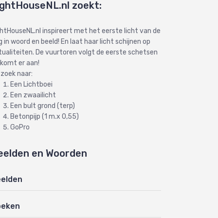
ightHouseNL.nl zoekt:
ghtHouseNL.nl inspireert met het eerste licht van de
 in woord en beeld! En laat haar licht schijnen op
tualiteiten. De vuurtoren volgt de eerste schetsen
 komt er aan!
 zoek naar:
Een Lichtboei
Een zwaailicht
Een bult grond (terp)
Betonpijp (1 m.x 0,55)
GoPro
eelden en Woorden
elden
oeken