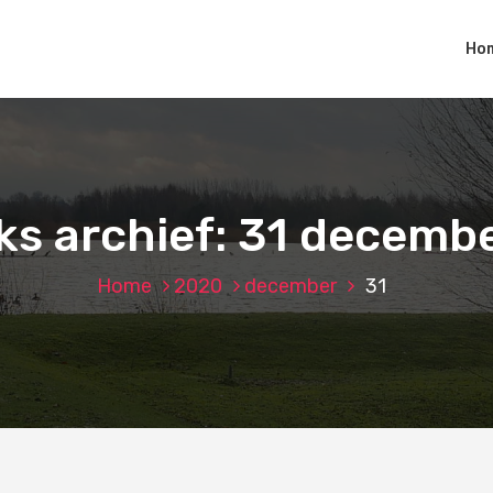
Ho
jks archief: 31 decemb
Home
2020
december
31