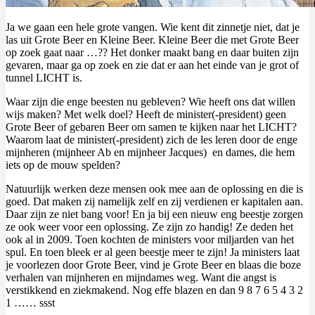
Ja we gaan een hele grote vangen. Wie kent dit zinnetje niet, dat je
las uit Grote Beer en Kleine Beer. Kleine Beer die met Grote Beer
op zoek gaat naar …?? Het donker maakt bang en daar buiten zijn
gevaren, maar ga op zoek en zie dat er aan het einde van je grot of
tunnel LICHT is.
Waar zijn die enge beesten nu gebleven? Wie heeft ons dat willen
wijs maken? Met welk doel? Heeft de minister(-president) geen
Grote Beer of gebaren Beer om samen te kijken naar het LICHT?
Waarom laat de minister(-president) zich de les leren door de enge
mijnheren (mijnheer Ab en mijnheer Jacques) en dames, die hem
iets op de mouw spelden?
Natuurlijk werken deze mensen ook mee aan de oplossing en die is
goed. Dat maken zij namelijk zelf en zij verdienen er kapitalen aan.
Daar zijn ze niet bang voor! En ja bij een nieuw eng beestje zorgen
ze ook weer voor een oplossing. Ze zijn zo handig! Ze deden het
ook al in 2009. Toen kochten de ministers voor miljarden van het
spul. En toen bleek er al geen beestje meer te zijn! Ja ministers laat
je voorlezen door Grote Beer, vind je Grote Beer en blaas die boze
verhalen van mijnheren en mijndames weg. Want die angst is
verstikkend en ziekmakend. Nog effe blazen en dan 9 8 7 6 5 4 3 2
1 …… ssst