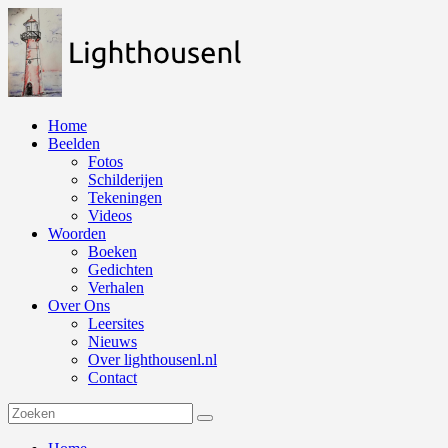
Naar
de
inhoud
springen
Home
Beelden
Fotos
Schilderijen
Tekeningen
Videos
Woorden
Boeken
Gedichten
Verhalen
Over Ons
Leersites
Nieuws
Over lighthousenl.nl
Contact