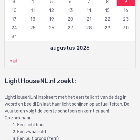
3
4
5
6
7
8
9
10
11
12
13
14
15
16
17
18
19
20
21
22
23
24
25
26
27
28
29
30
31
augustus 2026
« jul
LightHouseNL.nl zoekt:
LightHouseNL.nl inspireert met het eerste licht van de dag in
woord en beeld! En laat haar licht schijnen op actualiteiten. De
vuurtoren volgt de eerste schetsen en komt er aan!
Op zoek naar:
Een Lichtboei
Een zwaailicht
Een bult grond (terp)