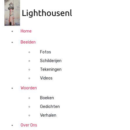
N
a
a
r
d
Home
e
i
Beelden
n
Fotos
h
o
Schilderijen
u
Tekeningen
d
Videos
s
p
Woorden
r
Boeken
i
n
Gedichten
g
Verhalen
e
n
Over Ons