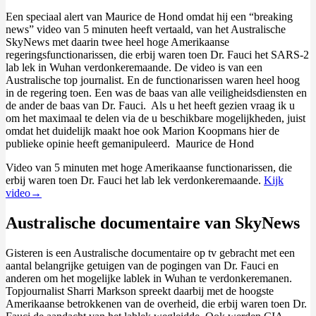
Een speciaal alert van Maurice de Hond omdat hij een “breaking
news” video van 5 minuten heeft vertaald, van het Australische
SkyNews met daarin twee heel hoge Amerikaanse
regeringsfunctionarissen, die erbij waren toen Dr. Fauci het SARS-2
lab lek in Wuhan verdonkeremaande. De video is van een
Australische top journalist. En de functionarissen waren heel hoog
in de regering toen. Een was de baas van alle veiligheidsdiensten en
de ander de baas van Dr. Fauci. Als u het heeft gezien vraag ik u
om het maximaal te delen via de u beschikbare mogelijkheden, juist
omdat het duidelijk maakt hoe ook Marion Koopmans hier de
publieke opinie heeft gemanipuleerd. Maurice de Hond
Video van 5 minuten met hoge Amerikaanse functionarissen, die
erbij waren toen Dr. Fauci het lab lek verdonkeremaande.
Kijk
video→
Australische documentaire van SkyNews
Gisteren is een Australische documentaire op tv gebracht met een
aantal belangrijke getuigen van de pogingen van Dr. Fauci en
anderen om het mogelijke lablek in Wuhan te verdonkeremanen.
Topjournalist Sharri Markson spreekt daarbij met de hoogste
Amerikaanse betrokkenen van de overheid, die erbij waren toen Dr.