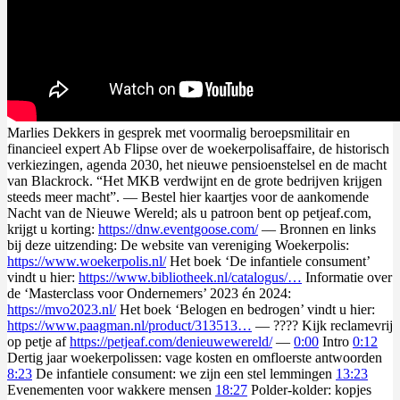
Marlies Dekkers in gesprek met voormalig beroepsmilitair en
financieel expert Ab Flipse over de woekerpolisaffaire, de historisch
verkiezingen, agenda 2030, het nieuwe pensioenstelsel en de macht
van Blackrock. “Het MKB verdwijnt en de grote bedrijven krijgen
steeds meer macht”. — Bestel hier kaartjes voor de aankomende
Nacht van de Nieuwe Wereld; als u patroon bent op petjeaf.com,
krijgt u korting:
https://dnw.eventgoose.com/
— Bronnen en links
bij deze uitzending: De website van vereniging Woekerpolis:
https://www.woekerpolis.nl/
Het boek ‘De infantiele consument’
vindt u hier:
https://www.bibliotheek.nl/catalogus/…
Informatie over
de ‘Masterclass voor Ondernemers’ 2023 én 2024:
https://mvo2023.nl/
Het boek ‘Belogen en bedrogen’ vindt u hier:
https://www.paagman.nl/product/313513…
— ???? Kijk reclamevrij
op petje af
https://petjeaf.com/denieuwewereld/
—
0:00
Intro
0:12
Dertig jaar woekerpolissen: vage kosten en omfloerste antwoorden
8:23
De infantiele consument: we zijn een stel lemmingen
13:23
Evenementen voor wakkere mensen
18:27
Polder-kolder: kopjes