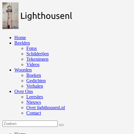
Naar
de
inhoud
springen
Home
Beelden
Fotos
Schilderijen
Tekeningen
Videos
Woorden
Boeken
Gedichten
Verhalen
Over Ons
Leersites
Nieuws
Over lighthousenl.nl
Contact