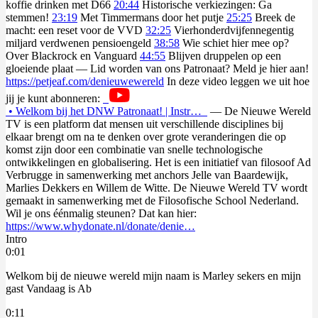
koffie drinken met D66
20:44
Historische verkiezingen: Ga
stemmen!
23:19
Met Timmermans door het putje
25:25
Breek de
macht: een reset voor de VVD
32:25
Vierhonderdvijfennegentig
miljard verdwenen pensioengeld
38:58
Wie schiet hier mee op?
Over Blackrock en Vanguard
44:55
Blijven druppelen op een
gloeiende plaat — Lid worden van ons Patronaat? Meld je hier aan!
https://petjeaf.com/denieuwewereld
In deze video leggen we uit hoe
jij je kunt abonneren:
• Welkom bij het DNW Patronaat! | Instr…
— De Nieuwe Wereld
TV is een platform dat mensen uit verschillende disciplines bij
elkaar brengt om na te denken over grote veranderingen die op
komst zijn door een combinatie van snelle technologische
ontwikkelingen en globalisering. Het is een initiatief van filosoof Ad
Verbrugge in samenwerking met anchors Jelle van Baardewijk,
Marlies Dekkers en Willem de Witte. De Nieuwe Wereld TV wordt
gemaakt in samenwerking met de Filosofische School Nederland.
Wil je ons éénmalig steunen? Dat kan hier:
https://www.whydonate.nl/donate/denie…
Intro
0:01
Welkom bij de nieuwe wereld mijn naam is Marley sekers en mijn
gast Vandaag is Ab
0:11