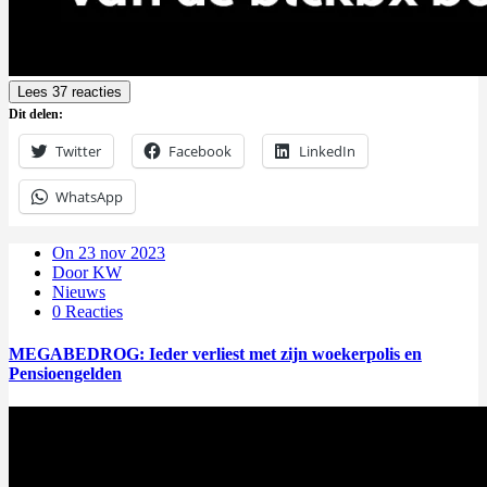
Lees 37 reacties
Dit delen:
Twitter
Facebook
LinkedIn
WhatsApp
On 23 nov 2023
Door KW
Nieuws
0 Reacties
MEGABEDROG: Ieder verliest met zijn woekerpolis en
Pensioengelden