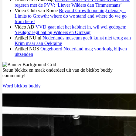
regeren met de PVV: ‘Liever Wilders dan Timmermans’
Video Club van Rome
Beyond Growth opening plenary –
Limits to Growth: where do we stand and where do we go
from here?
Video AD
VVD gaat niet het kabinet in, wil wel gedogen;
Yesilgöz legt bal bij Wilders en Omtzigt
Artikel NU.nl
Nederlands museum geeft kunst niet terug aan
Krim maar aan Oekraïne
Artikel NOS
Ongehoord Nederland mag voorlopig blijven
uitzenden
Steun blckbx en maak onderdeel uit van de blckbx buddy
community!
Word blckbx buddy