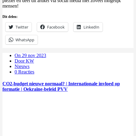
plezier en deel dit artikel via social media met zoveel mogelijk
mensen!
Dit delen:
Twitter
Facebook
LinkedIn
WhatsApp
On 29 nov 2023
Door KW
Nieuws
0 Reacties
CO2-budget nieuwe normaal? | Internationale invloed op
formatie | Oekraïne-beleid PVV