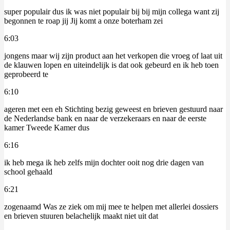
super populair dus ik was niet populair bij bij mijn collega want zij
begonnen te roap jij Jij komt a onze boterham zei
6:03
jongens maar wij zijn product aan het verkopen die vroeg of laat uit
de klauwen lopen en uiteindelijk is dat ook gebeurd en ik heb toen
geprobeerd te
6:10
ageren met een eh Stichting bezig geweest en brieven gestuurd naar
de Nederlandse bank en naar de verzekeraars en naar de eerste
kamer Tweede Kamer dus
6:16
ik heb mega ik heb zelfs mijn dochter ooit nog drie dagen van
school gehaald
6:21
zogenaamd Was ze ziek om mij mee te helpen met allerlei dossiers
en brieven stuuren belachelijk maakt niet uit dat