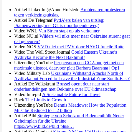
Artikel LinkedIn @Anne Hofstede
Ambtenaren protesteren
tegen verkiezingsuitslag
Artikel De Telegraaf
PvdA’ers balen van uitslag:
’Samenwerking met GL is doodlopende weg’
Video WNL
Van Strien stapt op als verkenner
Video NU.nl
Wilders wil niks meer naar Oekraïne sturen: gaat
dat gebeuren?
Video NOS
VVD niet met PVV door NAVO functie Rutte
Video The Wall Street Journal
Could Eastern Ukraine’s
Avdiivka Become the Next Bakhmut?
Uitzending YouTube
Per persoon een CO2-budget met een
maximale uitstoot, daarvoor pleit Barbara Baarsma | Op1
Video Military Lab
Ukrainians Withstand Attacks North of
Avdiivka but Forced to Leave the Industrial Zone South-East?
Artikel De Volkskrant
Brussel opent deur naar start
onderhandelingen met Oekraïne over EU-lidmaatschap
Video Intrepid
A Sustainable Future for Travel
Boek
The Limits to Growth
Uitzending YouTube
Dennis Meadows: How the Population
Must be Reduced to 1-2 billion
Artikel Bild
Strategie von Scholz und Biden enthüllt Neuer
Geheimplan für die Ukraine
https://www.bild.de/bild-plus/…
Artikel EenVandaag
Kiezers NSC en VVD staan open voor