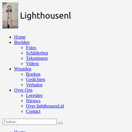
Naar
de
inhoud
springen
Home
Beelden
Fotos
Schilderijen
Tekeningen
Videos
Woorden
Boeken
Gedichten
Verhalen
Over Ons
Leersites
Nieuws
Over lighthousenl.nl
Contact