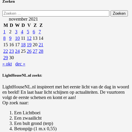
Zoeken
Zoeken
naar:
november 2021
M
D
W
D
V
Z
Z
1
2
3
4
5
6
7
8
9
10
11
12
13
14
15
16
17
18
19
20
21
22
23
24
25
26
27
28
29
30
« okt
dec »
LightHouseNL.nl zoekt:
LightHouseNL.nl inspireert met het eerste licht van de dag in woord
en beeld! En laat haar licht schijnen op actualiteiten. De vuurtoren
volgt de eerste schetsen en komt er aan!
Op zoek naar:
Een Lichtboei
Een zwaailicht
Een bult grond (terp)
Betonpijp (1 m.x 0,55)