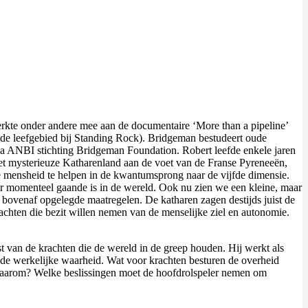
werkte onder andere mee aan de documentaire ‘More than a pipeline’
uwde leefgebied bij Standing Rock). Bridgeman bestudeert oude
via ANBI stichting Bridgeman Foundation. Robert leefde enkele jaren
 het mysterieuze Katharenland aan de voet van de Franse Pyreneeën,
de mensheid te helpen in de kwantumsprong naar de vijfde dimensie.
t er momenteel gaande is in de wereld. Ook nu zien we een kleine, maar
 bovenaf opgelegde maatregelen. De katharen zagen destijds juist de
chten die bezit willen nemen van de menselijke ziel en autonomie.
 van de krachten die de wereld in de greep houden. Hij werkt als
de werkelijke waarheid. Wat voor krachten besturen de overheid
 waarom? Welke beslissingen moet de hoofdrolspeler nemen om