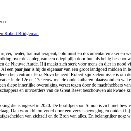
/2021
 en Robert Bridgeman
schrijver, healer, traumatherapeut, columnist en documentairemaker en 
olking over de aanleg van een oliepijplijn door hun als heilig bescho
d en de Nieuwe Aarde. Hij maakt zich sterk voor mens en dier in nood 
. Al een paar jaar is hij de eigenaar van een groot landgoed midden in
deren het centrum Terra Nova beheert. Robert zijn zielenmissie is om 
met wat er in de 12e en 13e eeuw met de oude katharen plaatsvond en wa
en diepe innerlijke overtuiging verzet tegen door de machthebbers van
schappers en uitvoerders van de Great Reset beschouwen als kwade kra
ing die is ingezet in 2020. De hoofdpersoon Simon is zich niet bewust
Haag. Dan wordt hij ontvoerd door een verzetsbeweging en ontdekt hij 
fgescheiden van zichzelf en de Bron van alles. En belangrijker nog: