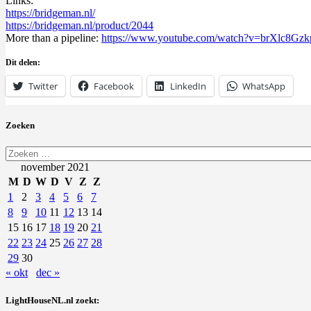
Links:
https://bridgeman.nl/
https://bridgeman.nl/product/
2044
More than a pipeline:
https://www.youtube.com/watch?
v=brXlc8Gzk
Dit delen:
Twitter
Facebook
LinkedIn
WhatsApp
Zoeken
Zoeken
naar:
november 2021
M
D
W
D
V
Z
Z
1
2
3
4
5
6
7
8
9
10
11
12
13
14
15
16
17
18
19
20
21
22
23
24
25
26
27
28
29
30
« okt
dec »
LightHouseNL.nl zoekt: