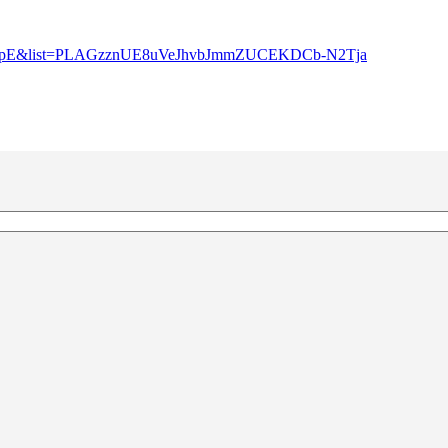
pE&list=
PLAGzznUE8uVeJhvbJmmZUCEKDCb-
N2Tja