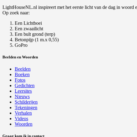
LightHouseNL.nl inspireert met het eerste licht van de dag in woord en
Op zoek naar:
Een Lichtboei
Een zwaailicht
Een bult grond (terp)
Betonpijp (1 m.x 0,55)
GoPro
Beelden en Woorden
Beelden
Boeken
Fotos
Gedichten
Leersites
Nieuws
Schilderijen
Tekeningen
Verhalen
Videos
Woorden
Graag kom ik in contact