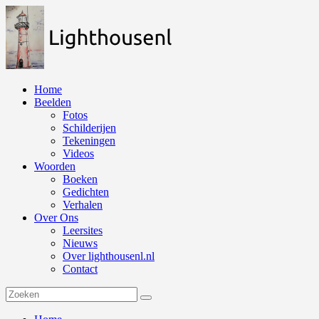
Naar
de
inhoud
springen
Home
Beelden
Fotos
Schilderijen
Tekeningen
Videos
Woorden
Boeken
Gedichten
Verhalen
Over Ons
Leersites
Nieuws
Over lighthousenl.nl
Contact