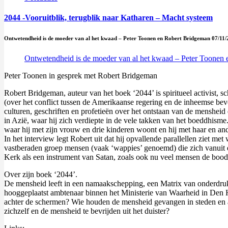
2044 -Vooruitblik, terugblik naar Katharen – Macht systeem
Ontwetendheid is de moeder van al het kwaad – Peter Toonen en Robert Bridgeman 07/11
Ontwetendheid is de moeder van al het kwaad – Peter Toonen
Peter Toonen in gesprek met Robert Bridgeman
Robert Bridgeman, auteur van het boek ‘2044’ is spiritueel activist, 
(over het conflict tussen de Amerikaanse regering en de inheemse bev
culturen, geschriften en profetieën over het ontstaan van de menshei
in Azië, waar hij zich verdiepte in de vele takken van het boeddhisme
waar hij met zijn vrouw en drie kinderen woont en hij met haar en an
In het interview legt Robert uit dat hij opvallende parallellen ziet 
vastberaden groep mensen (vaak ‘wappies’ genoemd) die zich vanuit e
Kerk als een instrument van Satan, zoals ook nu veel mensen de bood
Over zijn boek ‘2044’.
De mensheid leeft in een namaakschepping, een Matrix van onderdrukk
hooggeplaatst ambtenaar binnen het Ministerie van Waarheid in Den 
achter de schermen? Wie houden de mensheid gevangen in steden en a
zichzelf en de mensheid te bevrijden uit het duister?