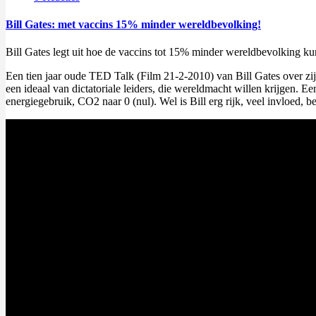
Bill Gates: met vaccins 15% minder wereldbevolking!
Bill Gates legt uit hoe de vaccins tot 15% minder wereldbevolking ku
Een tien jaar oude TED Talk (Film 21-2-2010) van Bill Gates over zijn
een ideaal van dictatoriale leiders, die wereldmacht willen krijgen
energiegebruik, CO2 naar 0 (nul). Wel is Bill erg rijk, veel invloed, be