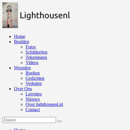
Naar
de
inhoud
springen
Home
Beelden
Fotos
Schilderijen
Tekeningen
Videos
Woorden
Boeken
Gedichten
Verhalen
Over Ons
Leersites
Nieuws
Over lighthousenl.nl
Contact