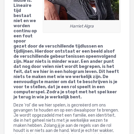
illusie is.
Lineaire
tijd
bestaat
niet en we
worden
Harriet Algra
continu op
een fout
spoor
gezet door de verschillende tijdlussen en
tijdlijnen. Hierdoor ontstaat er een beeld alsof
de verschillende gebeurtenissen opeenvolgend
zijn. Maar niets is minder waar. Een ander punt
dat nog door velen niet wordt begrepen, is het
feit, dat we hier in een hologram leven. Dit heeft
niets te maken met wie we werkelijk zijn. De
eenvoudigste manier om dat te beschrijven is je
voor te stellen, dat je een rol speelt in een
computerspel. Zodra je stopt met het spel keer
je terug in wie je werkelijk bent.
Deze ‘rol’ die we hier spelen, is gecreëerd om ons
gevangen te houden en op een dwaalspoor te brengen.
Je wordt opgezadeld met een familie, een identiteit,
die in het geheel niets met je werkelijke wezen te
maken hebben. Zolang jij je aan de regels van die rol
houdt is er niets aan de hand. Word je echter wakker,