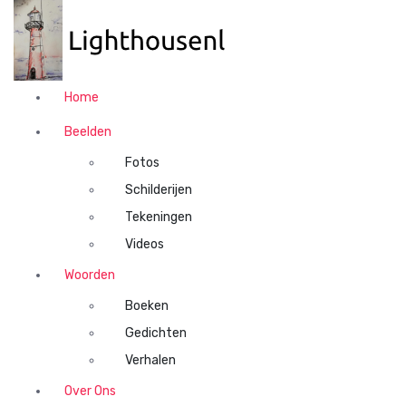
N
a
a
r
d
Home
e
i
Beelden
n
Fotos
h
o
Schilderijen
u
Tekeningen
d
Videos
s
p
Woorden
r
Boeken
i
n
Gedichten
g
Verhalen
e
n
Over Ons