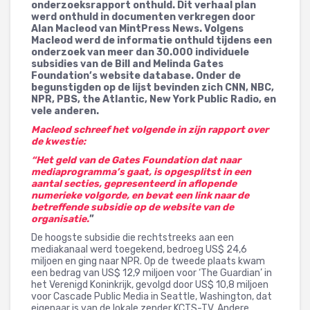
onderzoeksrapport onthuld. Dit verhaal plan
werd onthuld in documenten verkregen door
Alan Macleod van MintPress News. Volgens
Macleod werd de informatie onthuld tijdens een
onderzoek van meer dan 30.000 individuele
subsidies van de Bill and Melinda Gates
Foundation’s website database. Onder de
begunstigden op de lijst bevinden zich CNN, NBC,
NPR, PBS, the Atlantic, New York Public Radio, en
vele anderen.
Macleod schreef het volgende in zijn rapport over
de kwestie:
“Het geld van de Gates Foundation dat naar
mediaprogramma’s gaat, is opgesplitst in een
aantal secties, gepresenteerd in aflopende
numerieke volgorde, en bevat een link naar de
betreffende subsidie op de website van de
organisatie.
”
De hoogste subsidie die rechtstreeks aan een
mediakanaal werd toegekend, bedroeg US$ 24,6
miljoen en ging naar NPR. Op de tweede plaats kwam
een bedrag van US$ 12,9 miljoen voor ‘The Guardian’ in
het Verenigd Koninkrijk, gevolgd door US$ 10,8 miljoen
voor Cascade Public Media in Seattle, Washington, dat
eigenaar is van de lokale zender KCTS-TV. Andere