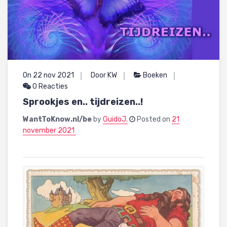
On 22 nov 2021
Door KW
Boeken
0 Reacties
Sprookjes en.. tijdreizen..!
WantToKnow.nl/be
by
GuidoJ.
Posted on
21
november 2021