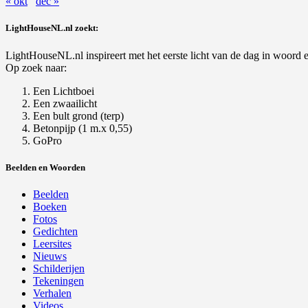
« okt
dec »
LightHouseNL.nl zoekt:
LightHouseNL.nl inspireert met het eerste licht van de dag in woord en
Op zoek naar:
Een Lichtboei
Een zwaailicht
Een bult grond (terp)
Betonpijp (1 m.x 0,55)
GoPro
Beelden en Woorden
Beelden
Boeken
Fotos
Gedichten
Leersites
Nieuws
Schilderijen
Tekeningen
Verhalen
Videos