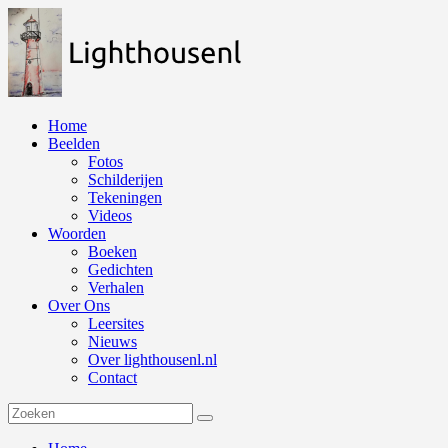
Naar
de
inhoud
springen
Home
Beelden
Fotos
Schilderijen
Tekeningen
Videos
Woorden
Boeken
Gedichten
Verhalen
Over Ons
Leersites
Nieuws
Over lighthousenl.nl
Contact