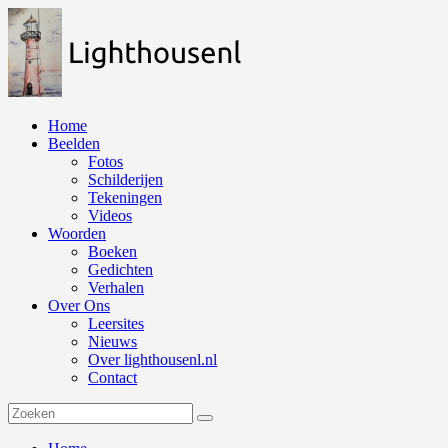
Naar
de
inhoud
springen
Home
Beelden
Fotos
Schilderijen
Tekeningen
Videos
Woorden
Boeken
Gedichten
Verhalen
Over Ons
Leersites
Nieuws
Over lighthousenl.nl
Contact