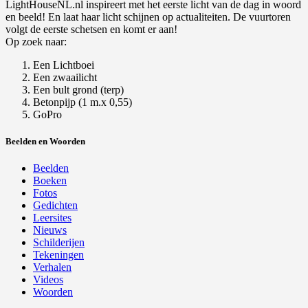
LightHouseNL.nl inspireert met het eerste licht van de dag in woord
en beeld! En laat haar licht schijnen op actualiteiten. De vuurtoren
volgt de eerste schetsen en komt er aan!
Op zoek naar:
Een Lichtboei
Een zwaailicht
Een bult grond (terp)
Betonpijp (1 m.x 0,55)
GoPro
Beelden en Woorden
Beelden
Boeken
Fotos
Gedichten
Leersites
Nieuws
Schilderijen
Tekeningen
Verhalen
Videos
Woorden