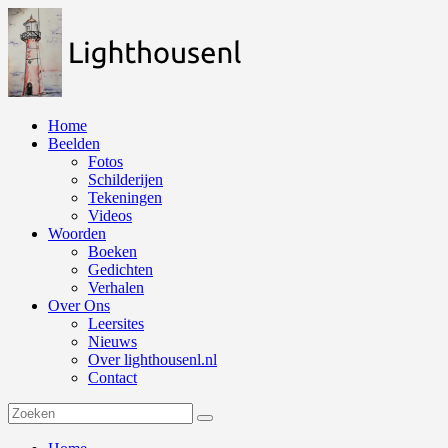
Naar
de
inhoud
springen
Home
Beelden
Fotos
Schilderijen
Tekeningen
Videos
Woorden
Boeken
Gedichten
Verhalen
Over Ons
Leersites
Nieuws
Over lighthousenl.nl
Contact