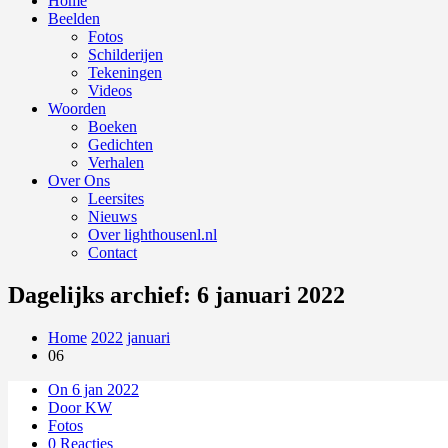
Home
Beelden
Fotos
Schilderijen
Tekeningen
Videos
Woorden
Boeken
Gedichten
Verhalen
Over Ons
Leersites
Nieuws
Over lighthousenl.nl
Contact
Dagelijks archief: 6 januari 2022
Home
2022
januari
06
On 6 jan 2022
Door KW
Fotos
0 Reacties